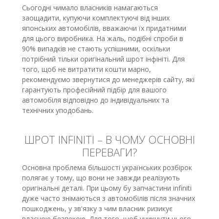
Сьогодні чимало власників намагаються
заощадити, купуючи комплектуючі від інших
японських автомобілів, вважаючи їх придатними
для цього виробника. На жаль, подібні спроби в
90% випадків не стають успішними, оскільки
потрібний тільки оригінальний шрот інфініті. Для
того, щоб не витратити кошти марно,
рекомендуємо звернутися до менеджерів сайту, які
гарантують професійний підбір для вашого
автомобіля відповідно до індивідуальних та
технічних уподобань.
ШРОТ INFINITI – В ЧОМУ ОСНОВНІ
ПЕРЕВАГИ?
Основна проблема більшості українських розбірок
полягає у тому, що вони не завжди реалізують
оригінальні деталі. При цьому бу запчастини infiniti
дуже часто знімаються з автомобілів після значних
пошкоджень, у зв'язку з чим власник ризикує
власною безпекою. Для того, щоб уникнути цього,