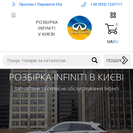
Проспект Перемоги 59а
+38 (093) 1247111
РОЗБІРКА
0
INFINITI
У КИЄВІ
UA
RU
ПОШУК
РОЗБІРКА INFINITI В КИЄВІ
Запчастини та сервісне обслуговування Інфініті