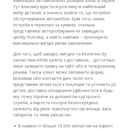
найбільшої автомобільної розбірки Infiniti в Україні.
Тут власнику вдасться розглянути найбільший
вибір деталей, а значить знайти те, що потрібно
обслуговування автомобіля. Крім того, немає
потреби в переплаті за купівлю, оскільки
представники авторозбирання не завищують
цінову політику, а навіть навпаки – пропонують
максимально вигідні умови замовлення.
Для того, щоб швидко, вигідно та безпечно бу
запчастини infiniti купити з доставкою, - достатньо
лише залишити заявку на сайті або в телефонному
режимі. Також клієнт може заповнити форму,
вказавши свої контактні дані, після чого
представник зв'яжеться з покупцем та уточнить усі
деталі. Доставка обладнання здійснюється в будь-
яку точку України за допомогою кур'єрської
служби, а вартість послуги безпосередньо
залежить від умов транспортної організації, ваги,
габаритів та типів запчастин.
✔ В наявності більше 10 000 запчастин на Інфініті