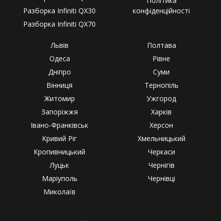
Політика
Разборка Infiniti QX30
конфіденційності
Разборка Infiniti QX70
Львів
Полтава
Одеса
Рівне
Дніпро
Суми
Вінниця
Тернопіль
Житомир
Ужгород
Запоріжжя
Харків
Івано-Франківськ
Херсон
Кривий Ріг
Хмельницький
Кропивницький
Черкаси
Луцьк
Чернігів
Маріуполь
Чернівці
Миколаїв